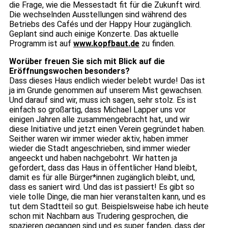
die Frage, wie die Messestadt fit für die Zukunft wird.
Die wechselnden Ausstellungen sind während des
Betriebs des Cafés und der Happy Hour zugänglich.
Geplant sind auch einige Konzerte. Das aktuelle
Programm ist auf
www.kopfbaut.de
zu finden.
Worüber freuen Sie sich mit Blick auf die
Eröffnungswochen besonders?
Dass dieses Haus endlich wieder belebt wurde! Das ist
ja im Grunde genommen auf unserem Mist gewachsen.
Und darauf sind wir, muss ich sagen, sehr stolz. Es ist
einfach so großartig, dass Michael Lapper uns vor
einigen Jahren alle zusammengebracht hat, und wir
diese Initiative und jetzt einen Verein gegründet haben.
Seither waren wir immer wieder aktiv, haben immer
wieder die Stadt angeschrieben, sind immer wieder
angeeckt und haben nachgebohrt. Wir hatten ja
gefordert, dass das Haus in öffentlicher Hand bleibt,
damit es für alle Bürger*innen zugänglich bleibt, und,
dass es saniert wird. Und das ist passiert! Es gibt so
viele tolle Dinge, die man hier veranstalten kann, und es
tut dem Stadtteil so gut. Beispielsweise habe ich heute
schon mit Nachbarn aus Trudering gesprochen, die
spazieren gegangen sind und es super fanden, dass der