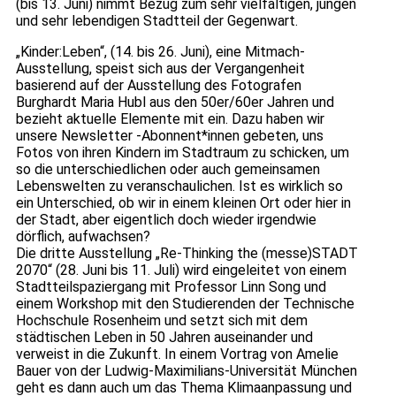
(bis 13. Juni) nimmt Bezug zum sehr vielfältigen, jungen
und sehr lebendigen Stadtteil der Gegenwart.
„Kinder:Leben“, (14. bis 26. Juni), eine Mitmach-
Ausstellung, speist sich aus der Vergangenheit
basierend auf der Ausstellung des Fotografen
Burghardt Maria Hubl aus den 50er/60er Jahren und
bezieht aktuelle Elemente mit ein. Dazu haben wir
unsere Newsletter -Abonnent*innen gebeten, uns
Fotos von ihren Kindern im Stadtraum zu schicken, um
so die unterschiedlichen oder auch gemeinsamen
Lebenswelten zu veranschaulichen. Ist es wirklich so
ein Unterschied, ob wir in einem kleinen Ort oder hier in
der Stadt, aber eigentlich doch wieder irgendwie
dörflich, aufwachsen?
Die dritte Ausstellung „Re-Thinking the (messe)STADT
2070“ (28. Juni bis 11. Juli) wird eingeleitet von einem
Stadtteilspaziergang mit Professor Linn Song und
einem Workshop mit den Studierenden der Technische
Hochschule Rosenheim und setzt sich mit dem
städtischen Leben in 50 Jahren auseinander und
verweist in die Zukunft. In einem Vortrag von Amelie
Bauer von der Ludwig-Maximilians-Universität München
geht es dann auch um das Thema Klimaanpassung und