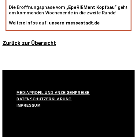
Die Eröffnungsphase vom
„EpeRIEMent Kopfbau“
geht
am kommenden Wochenende in die zweite Runde!
Weitere Infos auf:
unsere-messestadt.de
Zurück zur Übersicht
© Take Off! Messestadt München-Riem, 2026
MEDIAPROFIL UND ANZEIGENPREISE
DATENSCHUTZERKLÄRUNG
IMPRESSUM
MEDIAPROFIL UND ANZEIGENPREISE
DATENSCHUTZERKLÄRUNG
IMPRESSUM