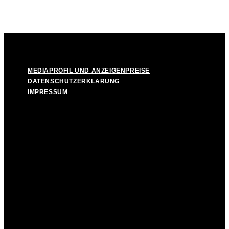
© Take Off! Messestadt München-Riem, 2026
MEDIAPROFIL UND ANZEIGENPREISE
DATENSCHUTZERKLÄRUNG
IMPRESSUM
MEDIAPROFIL UND ANZEIGENPREISE
DATENSCHUTZERKLÄRUNG
IMPRESSUM
Facebook