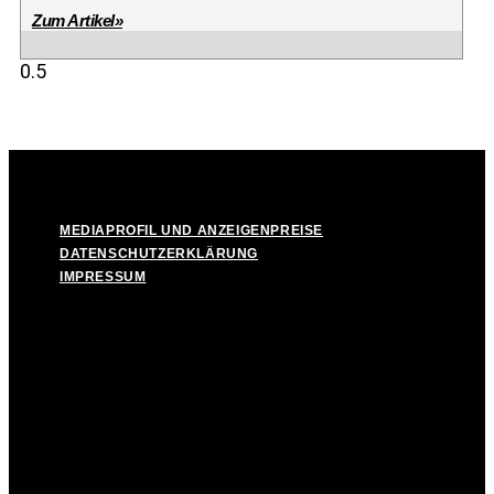
Zum Artikel»
© Take Off! Messestadt München-Riem, 2026
MEDIAPROFIL UND ANZEIGENPREISE
DATENSCHUTZERKLÄRUNG
IMPRESSUM
MEDIAPROFIL UND ANZEIGENPREISE
DATENSCHUTZERKLÄRUNG
IMPRESSUM
Facebook