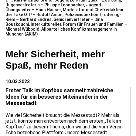
v. l.: Karl-Michael Brand, Jugendzentrum Quax – Zoe Song,
Jugenvertreterin – Philippe Leonpacher, Jugend-
Übungsleiter – Hans Häuser, Moderator und Chefredakteur
der Take Off! – Rudolf Amon, Polizeiinspektion Trudering-
Riem – Gerhard Endres, Seniorenvertreter – Dina
Bouskouchi, Interkulturelles Forum für Frauen und Familien –
Michael Wübbold, Allparteiliches Konfliktmanagement in
München (AKIM)
Mehr Sicherheit, mehr
Spaß, mehr Reden
10.03.2023
Erster Talk im Kopfbau sammelt zahlreiche
Ideen für ein besseres Miteinander in der
Messestadt
Wie viel Sicherheit braucht die Messestadt? Mehr als
jetzt, könnte man antworten nach dem ersten „Talk im
Kopfbau“ zu diesem Thema, den wir und die vom Verein
Echo betriebene Plattform Unsere Messestadt