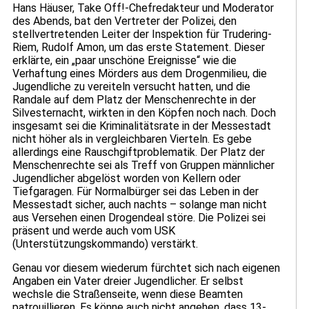
Hans Häuser, Take Off!-Chefredakteur und Moderator
des Abends, bat den Vertreter der Polizei, den
stellvertretenden Leiter der Inspektion für Trudering-
Riem, Rudolf Amon, um das erste Statement. Dieser
erklärte, ein „paar unschöne Ereignisse“ wie die
Verhaftung eines Mörders aus dem Drogenmilieu, die
Jugendliche zu vereiteln versucht hatten, und die
Randale auf dem Platz der Menschenrechte in der
Silvesternacht, wirkten in den Köpfen noch nach. Doch
insgesamt sei die Kriminalitätsrate in der Messestadt
nicht höher als in vergleichbaren Vierteln. Es gebe
allerdings eine Rauschgiftproblematik. Der Platz der
Menschenrechte sei als Treff von Gruppen männlicher
Jugendlicher abgelöst worden von Kellern oder
Tiefgaragen. Für Normalbürger sei das Leben in der
Messestadt sicher, auch nachts – solange man nicht
aus Versehen einen Drogendeal störe. Die Polizei sei
präsent und werde auch vom USK
(Unterstützungskommando) verstärkt.
Genau vor diesem wiederum fürchtet sich nach eigenen
Angaben ein Vater dreier Jugendlicher. Er selbst
wechsle die Straßenseite, wenn diese Beamten
patrouillieren. Es könne auch nicht angehen, dass 13-