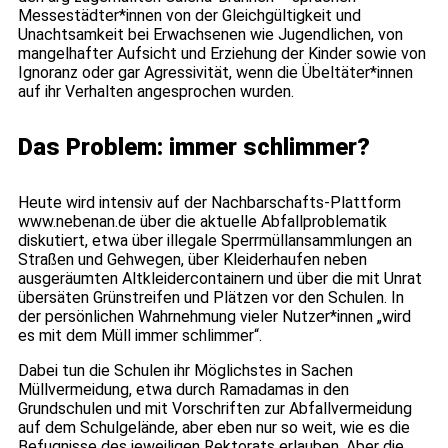
Messestädter*innen von der Gleichgültigkeit und
Unachtsamkeit bei Erwachsenen wie Jugendlichen, von
mangelhafter Aufsicht und Erziehung der Kinder sowie von
Ignoranz oder gar Agressivität, wenn die Übeltäter*innen
auf ihr Verhalten angesprochen wurden.
Das Problem: immer schlimmer?
Heute wird intensiv auf der Nachbarschafts-Plattform
www.nebenan.de über die aktuelle Abfallproblematik
diskutiert, etwa über illegale Sperrmüllansammlungen an
Straßen und Gehwegen, über Kleiderhaufen neben
ausgeräumten Altkleidercontainern und über die mit Unrat
übersäten Grünstreifen und Plätzen vor den Schulen. In
der persönlichen Wahrnehmung vieler Nutzer*innen „wird
es mit dem Müll immer schlimmer“.
Dabei tun die Schulen ihr Möglichstes in Sachen
Müllvermeidung, etwa durch Ramadamas in den
Grundschulen und mit Vorschriften zur Abfallvermeidung
auf dem Schulgelände, aber eben nur so weit, wie es die
Befugnisse des jeweiligen Rektorats erlauben. Aber die