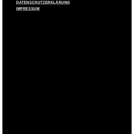
DATENSCHUTZERKLÄRUNG
IMPRESSUM
MEDIAPROFIL UND ANZEIGENPREISE
DATENSCHUTZERKLÄRUNG
IMPRESSUM
Facebook