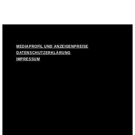
© Take Off! Messestadt München-Riem, 2026
MEDIAPROFIL UND ANZEIGENPREISE
DATENSCHUTZERKLÄRUNG
IMPRESSUM
MEDIAPROFIL UND ANZEIGENPREISE
DATENSCHUTZERKLÄRUNG
IMPRESSUM
Facebook