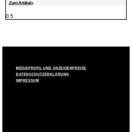
Zum Artikel»
© Take Off! Messestadt München-Riem, 2026
MEDIAPROFIL UND ANZEIGENPREISE
DATENSCHUTZERKLÄRUNG
IMPRESSUM
MEDIAPROFIL UND ANZEIGENPREISE
DATENSCHUTZERKLÄRUNG
IMPRESSUM
Facebook