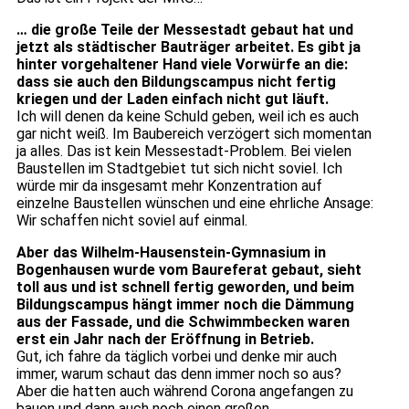
… die große Teile der Messestadt gebaut hat und
jetzt als städtischer Bauträger arbeitet. Es gibt ja
hinter vorgehaltener Hand viele Vorwürfe an die:
dass sie auch den Bildungscampus nicht fertig
kriegen und der Laden einfach nicht gut läuft.
Ich will denen da keine Schuld geben, weil ich es auch
gar nicht weiß. Im Baubereich verzögert sich momentan
ja alles. Das ist kein Messestadt-Problem. Bei vielen
Baustellen im Stadtgebiet tut sich nicht soviel. Ich
würde mir da insgesamt mehr Konzentration auf
einzelne Baustellen wünschen und eine ehrliche Ansage:
Wir schaffen nicht soviel auf einmal.
Aber das Wilhelm-Hausenstein-Gymnasium in
Bogenhausen wurde vom Baureferat gebaut, sieht
toll aus und ist schnell fertig geworden, und beim
Bildungscampus hängt immer noch die Dämmung
aus der Fassade, und die Schwimmbecken waren
erst ein Jahr nach der Eröffnung in Betrieb.
Gut, ich fahre da täglich vorbei und denke mir auch
immer, warum schaut das denn immer noch so aus?
Aber die hatten auch während Corona angefangen zu
bauen und dann auch noch einen großen