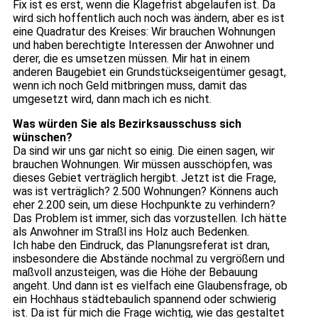
Fix ist es erst, wenn die Klagefrist abgelaufen ist. Da
wird sich hoffentlich auch noch was ändern, aber es ist
eine Quadratur des Kreises: Wir brauchen Wohnungen
und haben berechtigte Interessen der Anwohner und
derer, die es umsetzen müssen. Mir hat in einem
anderen Baugebiet ein Grundstückseigentümer gesagt,
wenn ich noch Geld mitbringen muss, damit das
umgesetzt wird, dann mach ich es nicht.
Was würden Sie als Bezirksausschuss sich
wünschen?
Da sind wir uns gar nicht so einig. Die einen sagen, wir
brauchen Wohnungen. Wir müssen ausschöpfen, was
dieses Gebiet verträglich hergibt. Jetzt ist die Frage,
was ist verträglich? 2.500 Wohnungen? Könnens auch
eher 2.200 sein, um diese Hochpunkte zu verhindern?
Das Problem ist immer, sich das vorzustellen. Ich hätte
als Anwohner im Straßl ins Holz auch Bedenken.
Ich habe den Eindruck, das Planungsreferat ist dran,
insbesondere die Abstände nochmal zu vergrößern und
maßvoll anzusteigen, was die Höhe der Bebauung
angeht. Und dann ist es vielfach eine Glaubensfrage, ob
ein Hochhaus städtebaulich spannend oder schwierig
ist. Da ist für mich die Frage wichtig, wie das gestaltet